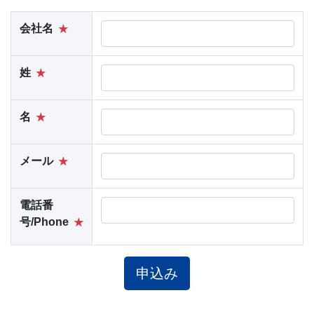
会社名
姓
名
メール
電話番
号/Phone